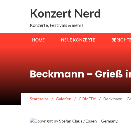
Konzert Nerd
Konzerte, Festivals & mehr!
HOME
NEUE KONZERTE
BERICHT
Beckmann – Grieß in 
Startseite
/
Galerien
/
COMEDY
/
Beckmann – Gri