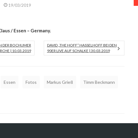
19/03/2019
laus / Essen – Germany.
IN DER BOCHUMER
DAVID „THE HOFF“ HASSELHOFF BEI DEN
RCHE | 10.03.2019
90ER LIVE AUF SCHALKE | 30.03.2019
Essen
Fotos
Markus Grieß
Timm Beckmann