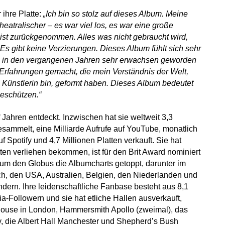
 ihre Platte:
„Ich bin so stolz auf dieses Album. Meine
 theatralischer – es war viel los, es war eine große
t ist zurückgenommen. Alles was nicht gebraucht wird,
s gibt keine Verzierungen. Dieses Album fühlt sich sehr
in in den vergangenen Jahren sehr erwachsen geworden
Erfahrungen gemacht, die mein Verständnis der Welt,
s Künstlerin bin, geformt haben. Dieses Album bedeutet
 beschützen.“
 Jahren entdeckt. Inzwischen hat sie weltweit 3,3
esammelt, eine Milliarde Aufrufe auf YouTube, monatlich
f Spotify und 4,7 Millionen Platten verkauft. Sie hat
tten verliehen bekommen, ist für den Brit Award nominiert
um den Globus die Albumcharts getoppt, darunter im
ch, den USA, Australien, Belgien, den Niederlanden und
ndern. Ihre leidenschaftliche Fanbase besteht aus 8,1
a-Followern und sie hat etliche Hallen ausverkauft,
ouse in London, Hammersmith Apollo (zweimal), das
, die Albert Hall Manchester und Shepherd’s Bush