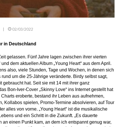
|
02/03/2022
ur in Deutschland
Zeit gelassen. Fünf Jahre lagen zwischen ihrer vierten
s“ und dem aktuellen Album „Young Heart“ aus dem April.
bens also, viele Stunden, Tage und Wochen, in denen sich
rund um die 25-Jährige veränderte. Birdy selbst sagt,
t gebraucht hat. Seit sie mit 14 mit ihrer ganz
s Bon-Iver-Cover „Skinny Love“ ins Internet gestellt hat
ie Charts eroberte, bestand ihr Leben aus aufnehmen,
en, Kollabos spielen, Promo-Termine absolvieren, auf Tour
r alles von vorne. „Young Heart“ ist die musikalische
ebens und ein Schritt in die Zukunft. „Es dauerte
ich an einen Punkt kam, an dem ich entspannt genug war,