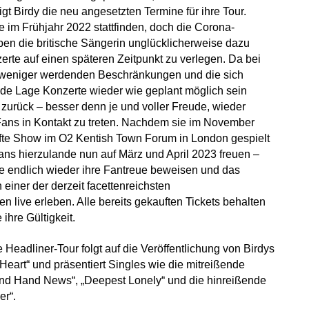
igt Birdy die neu angesetzten Termine für ihre Tour.
ie im Frühjahr 2022 stattfinden, doch die Corona-
n die britische Sängerin unglücklicherweise dazu
rte auf einen späteren Zeitpunkt zu verlegen. Da bei
 weniger werdenden Beschränkungen und die sich
nde Lage Konzerte wieder wie geplant möglich sein
zurück – besser denn je und voller Freude, wieder
 Fans in Kontakt zu treten. Nachdem sie im November
fte Show im O2 Kentish Town Forum in London gespielt
Fans hierzulande nun auf März und April 2023 freuen –
e endlich wieder ihre Fantreue beweisen und das
einer der derzeit facettenreichsten
n live erleben. Alle bereits gekauften Tickets behalten
ihre Gültigkeit.
Headliner-Tour folgt auf die Veröffentlichung von Birdys
eart“ und präsentiert Singles wie die mitreißende
ond Hand News“, „Deepest Lonely“ und die hinreißende
er“.