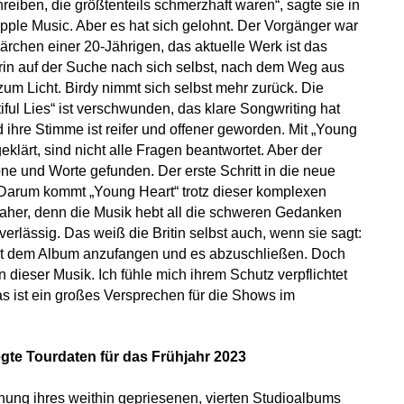
eiben, die größtenteils schmerzhaft waren“, sagte sie in
Apple Music. Aber es hat sich gelohnt. Der Vorgänger war
rchen einer 20-Jährigen, das aktuelle Werk ist das
lerin auf der Suche nach sich selbst, nach dem Weg aus
m Licht. Birdy nimmt sich selbst mehr zurück. Die
iful Lies“ ist verschwunden, das klare Songwriting hat
 ihre Stimme ist reifer und offener geworden. Mit „Young
 geklärt, sind nicht alle Fragen beantwortet. Aber der
e und Worte gefunden. Der erste Schritt in die neue
. Darum kommt „Young Heart“ trotz dieser komplexen
 daher, denn die Musik hebt all die schweren Gedanken
uverlässig. Das weiß die Britin selbst auch, wenn sie sagt:
mit dem Album anzufangen und es abzuschließen. Doch
 dieser Musik. Ich fühle mich ihrem Schutz verpflichtet
as ist ein großes Versprechen für die Shows im
legte Tourdaten für das Frühjahr 2023
chung ihres weithin gepriesenen, vierten Studioalbums