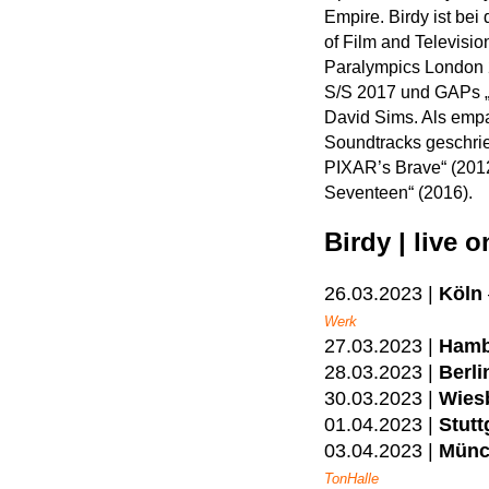
Empire. Birdy ist be
of Film and Televisi
Paralympics London 2
S/S 2017 und GAPs „
David Sims. Als empa
Soundtracks geschri
PIXAR’s Brave“ (2012
Seventeen“ (2016).
Birdy | live 
26.03.2023 |
Köln
Werk
27.03.2023 |
Hamb
28.03.2023 |
Berli
30.03.2023 |
Wies
01.04.2023 |
Stutt
03.04.2023 |
Münc
TonHalle