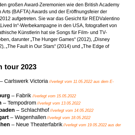
i den großen Award-Zeremonien wie den British Academy
on Arts (BAFTA) Awards und der Eröffnungsfeier der
012 aufgetreten. Sie war das Gesicht für REDValentino
Lived In“-Werbekampagne in den USA, fotografiert von
thische Künstlerin hat sie Songs für Film- und TV-
eben, darunter „The Hunger Games“ (2012), „Disney
), „The Fault in Our Stars“ (2014) und „The Edge of
on tour 2023
– Carlswerk Victoria
//verlegt vom 11.05.2022 aus dem E-
urg
– Fabrik
//verlegt vom 15.05.2022
n
– Tempodrom
//verlegt vom 13.05.2022
baden
– Schlachthof
//verlegt vom 14.05.2022
gart
– Wagenhallen
//verlegt vom 18.05.2022
hen
– Neue Theaterfabrik
//verlegt vom 19.05.2022 aus der