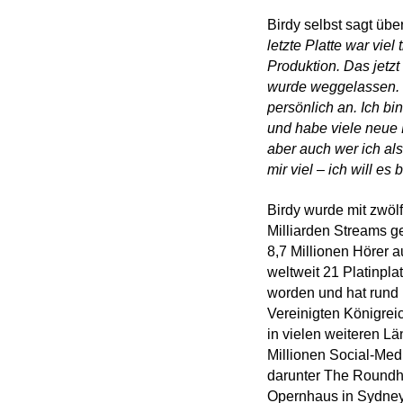
Birdy selbst sagt über
letzte Platte war viel
Produktion. Das jetz
wurde weggelassen. E
persönlich an. Ich b
und habe viele neue 
aber auch wer ich al
mir viel – ich will es
Birdy wurde mit zwölf
Milliarden Streams g
8,7 Millionen Hörer au
weltweit 21 Platinpla
worden und hat rund 
Vereinigten Königrei
in vielen weiteren Lä
Millionen Social-Medi
darunter The Roundh
Opernhaus in Sydney