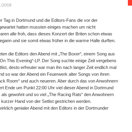
1/2018
ger Tag in Dortmund und die Editors-Fans die vor der
 gewartet hatten mussten einiges machen um nicht
ren alle froh, dass dieses Konzert der Briten schon etwas
egann und sie somit etwas früher in die warme Halle durften.
ten die Editors den Abend mit „The Boxer“, einem Song aus
nd On This Evening“-LP. Der Song suchte einige Zeit vergebens
tlist, desto erfreuter war man ihn nach langer Zeit endlich mal
Und so war der Abend ein Feuerwerk alter Songs von ihren
ack Room“ und auch neueren. Aber durch das von Anwohnern
rt Ende um Punkt 22:00 Uhr viel dieser Abend in Dortmund
s als gewohnt und so viel „The Racing Rats“ den Anwohnern
kurzer Hand von der Setlist gestrichen werden.
 wirklich genialer Abend mit den Editors in der Dortmunder