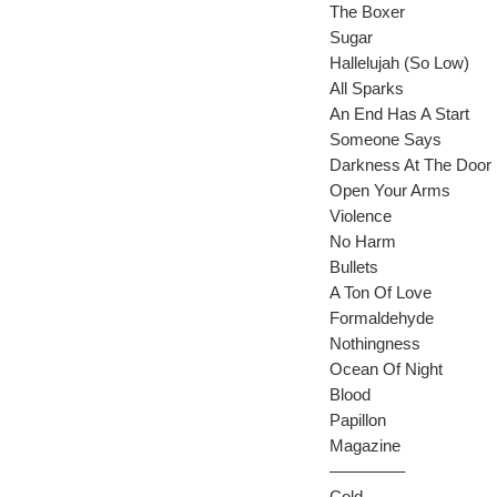
The Boxer
Sugar
Hallelujah (So Low)
All Sparks
An End Has A Start
Someone Says
Darkness At The Door
Open Your Arms
Violence
No Harm
Bullets
A Ton Of Love
Formaldehyde
Nothingness
Ocean Of Night
Blood
Papillon
Magazine
————–
Cold