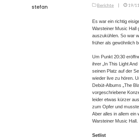
Berichte
|
19/1
stefan
Es war ein richtig eisi
Warsteiner Music Hall
auszukühlen. So war wa
früher als gewöhnlich b
Um Punkt 20:30 eröffne
ihrer „In This Light A
seinen Platz auf der Se
wieder live zu hören. 
Debüt-Albums „The Bl
vorgeschriebene Konze
leider etwas kürzer au
zum Opfer und musste 
Aber alles in allem ein
Warsteiner Music Hall.
Setlist