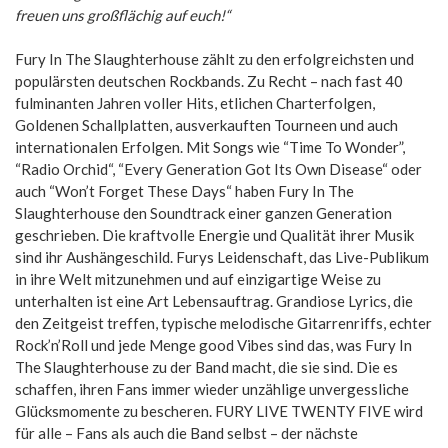
freuen uns großflächig auf euch!
“
Fury In The Slaughterhouse zählt zu den erfolgreichsten und
populärsten deutschen Rockbands. Zu Recht – nach fast 40
fulminanten Jahren voller Hits, etlichen Charterfolgen,
Goldenen Schallplatten, ausverkauften Tourneen und auch
internationalen Erfolgen. Mit Songs wie “Time To Wonder”,
“Radio Orchid“, “Every Generation Got Its Own Disease“ oder
auch “Won’t Forget These Days“ haben Fury In The
Slaughterhouse den Soundtrack einer ganzen Generation
geschrieben. Die kraftvolle Energie und Qualität ihrer Musik
sind ihr Aushängeschild. Furys Leidenschaft, das Live-Publikum
in ihre Welt mitzunehmen und auf einzigartige Weise zu
unterhalten ist eine Art Lebensauftrag. Grandiose Lyrics, die
den Zeitgeist treffen, typische melodische Gitarrenriffs, echter
Rock’n’Roll und jede Menge good Vibes sind das, was Fury In
The Slaughterhouse zu der Band macht, die sie sind. Die es
schaffen, ihren Fans immer wieder unzählige unvergessliche
Glücksmomente zu bescheren. FURY LIVE TWENTY FIVE wird
für alle – Fans als auch die Band selbst – der nächste