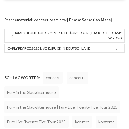
Pressematerial: concert team nrw | Photo: Sebastian Madej
JAMES BLUNT AUF GROSSER JUBILÄUMSTOUR: „BACK TO BEDLAM“ W
IRD 20
CARLY PEARCE 2025 LIVE ZURÜCK IN DEUTSCHLAND
SCHLAGWÖRTER:
concert
concerts
Fury in the Slaughterhouse
Fury in the Slaughterhouse | Fury Live Twenty Five Tour 2025
Fury Live Twenty Five Tour 2025
konzert
konzerte