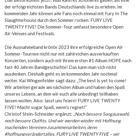
Das Beste kommt jetzt! Was kann es Schöneres geben, als eine
der erfolgreichsten Bands Deutschlands live zu erleben. Im
kommenden Jahr können alle Fans noch einmal mit Fury In The
Slaughterhouse durch den Sommer rocken: FURY LIVE
TWENTY FIVE! Die Sommer-Tour umfasst besondere Open
Air-Venues und Festivals.
Die Ausnahmeband krönte 2023 ihre erfolgreiche Open Air
Sommer-Tournee nicht nur mit zahlreichen ausverkauften
Konzerten, sondern auch mit ihrem ersten #1 Album HOPE nach
fast 40 Jahren Bandgeschichte! Das kann man sich nicht
ausdenken. Deshalb geht es im kommenden Jahr nochmal
weiter. Kai Wingenfelder sagt dazu: „The best is yet to come!
Wir arbeiten gerade am nächsten Album und haben den Spaß
unseres Lebens, an dem wir euch alle unbedingt teilhaben
lassen wollen. Also: lasst uns feiern! FURY LIVE TWENTY
FIVE! Macht sogar Spaß, wenn‘s regnet!”
Christof Stein-Schneider ergänzt:
„Noch
bessere Songauswahl,
noch bessere Outfits. Und wir werden wieder mit Hoffnung
machenden Vereinen zusammenarbeiten, denn
#hoffnungverändertalles. FURY LIVE
TWENTY FIVE
– wir