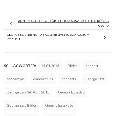
ANNE-MARIE SORGTE FÜR FEUER IM AUSVERKAUFTEN KÖLNER
GLORIA
GEORGE EZRA BRINGT DIE KÖLNER LIVE MUSIC HALL ZUM
KOCHEN.
SCHLAGWÖRTER:
14.04.2018
Bilder
concert
concert pic
concert pics
concerts
George Ezra
George Ezra 14. April 2018
George Ezra Bild
George Ezra Bilder
George Ezra Foto