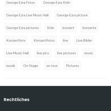
George Ezra Fotos
George Ezra Köln
George Ezra Live Music Hall
George Ezra picture
George Ezra pictures
Köln
konzert
konzerte
Konzertfoto
Konzertfotos
live
Live Bilder
Live Music Hall
live pics
live pictures
music
musik
On Stage
on tour
Pictures
Rechtliches