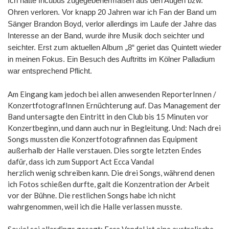
Ich hatte Incubus zugegebenermaßen aus den Augen bzw.
Ohren verloren. Vor knapp 20 Jahren war ich Fan der Band um
Sänger Brandon Boyd, verlor allerdings im Laufe der Jahre das
Interesse an der Band, wurde ihre Musik doch seichter und
seichter. Erst zum aktuellen Album „8“ geriet das Quintett wieder
in meinen Fokus. Ein Besuch des Auftritts im Kölner Palladium
war entsprechend Pflicht.
Am Eingang kam jedoch bei allen anwesenden ReporterInnen /
KonzertfotografInnen Ernüchterung auf. Das Management der
Band untersagte den Eintritt in den Club bis 15 Minuten vor
Konzertbeginn, und dann auch nur in Begleitung. Und: Nach drei
Songs mussten die Konzertfotografinnen das Equipment
außerhalb der Halle verstauen. Dies sorgte letzten Endes
dafür, dass ich zum Support Act Ecca Vandal
herzlich wenig schreiben kann. Die drei Songs, während denen
ich Fotos schießen durfte, galt die Konzentration der Arbeit
vor der Bühne. Die restlichen Songs habe ich nicht
wahrgenommen, weil ich die Halle verlassen musste.