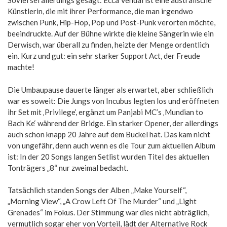
Soviel sei allerdings gesagt: Ecca Vendal ist eine australische
Künstlerin, die mit ihrer Performance, die man irgendwo
zwischen Punk, Hip-Hop, Pop und Post-Punk verorten möchte,
beeindruckte. Auf der Bühne wirkte die kleine Sängerin wie ein
Derwisch, war überall zu finden, heizte der Menge ordentlich
ein. Kurz und gut: ein sehr starker Support Act, der Freude
machte!
Die Umbaupause dauerte länger als erwartet, aber schließlich
war es soweit: Die Jungs von Incubus legten los und eröffneten
ihr Set mit ‚Privilege‘, ergänzt um Panjabi MC’s ‚Mundian to
Bach Ke‘ während der Bridge. Ein starker Opener, der allerdings
auch schon knapp 20 Jahre auf dem Buckel hat. Das kam nicht
von ungefähr, denn auch wenn es die Tour zum aktuellen Album
ist: In der 20 Songs langen Setlist wurden Titel des aktuellen
Tonträgers „8“ nur zweimal bedacht.
Tatsächlich standen Songs der Alben „Make Yourself“,
„Morning View“, „A Crow Left Of The Murder“ und „Light
Grenades“ im Fokus. Der Stimmung war dies nicht abträglich,
vermutlich sogar eher von Vorteil, lädt der Alternative Rock