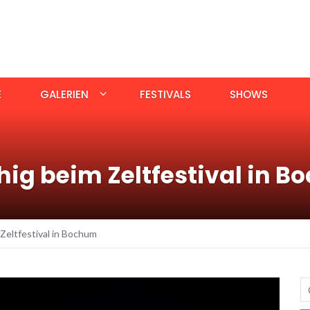
E
GALERIEN
FESTIVALS
SHOWS
hig beim Zeltfestival in 
 Zeltfestival in Bochum