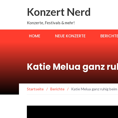
Konzert Nerd
Konzerte, Festivals & mehr!
HOME
NEUE KONZERTE
BERICHT
Katie Melua ganz ru
Startseite
/
Berichte
/
Katie Melua ganz ruhig beim