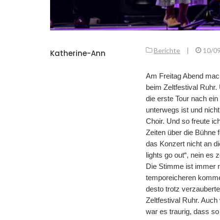
Berichte
|
10/0
Katherine-Ann
Am Freitag Abend mach
beim Zeltfestival Ruhr
die erste Tour nach ein
unterwegs ist und nic
Choir. Und so freute ich
Zeiten über die Bühne f
das Konzert nicht an die
lights go out“, nein es
Die Stimme ist immer n
temporeicheren kommen 
desto trotz verzaubert
Zeltfestival Ruhr. Auch
war es traurig, dass so