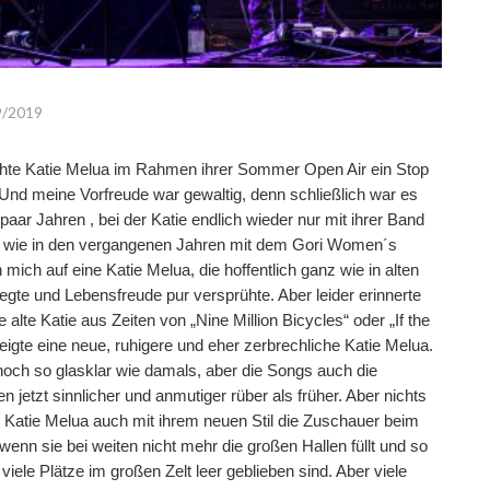
9/2019
te Katie Melua im Rahmen ihrer Sommer Open Air ein Stop
. Und meine Vorfreude war gewaltig, denn schließlich war es
 paar Jahren , bei der Katie endlich wieder nur mit ihrer Band
ht wie in den vergangenen Jahren mit dem Gori Women´s
 mich auf eine Katie Melua, die hoffentlich ganz wie in alten
egte und Lebensfreude pur versprühte. Aber leider erinnerte
 alte Katie aus Zeiten von „Nine Million Bicycles“ oder „If the
 zeigte eine neue, ruhigere und eher zerbrechliche Katie Melua.
och so glasklar wie damals, aber die Songs auch die
jetzt sinnlicher und anmutiger rüber als früher. Aber nichts
e Katie Melua auch mit ihrem neuen Stil die Zuschauer beim
 wenn sie bei weiten nicht mehr die großen Hallen füllt und so
 viele Plätze im großen Zelt leer geblieben sind. Aber viele