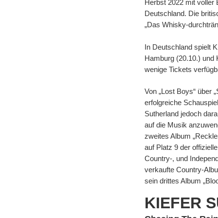
Herbst 2022 mit voller
Deutschland. Die briti
„Das Whisky-durchtränk
In Deutschland spielt Ki
Hamburg (20.10.) und K
wenige Tickets verfügb
Von „Lost Boys“ über „
erfolgreiche Schauspiel
Sutherland jedoch darau
auf die Musik anzuwend
zweites Album „Reckles
auf Platz 9 der offiziel
Country-, und Indepen
verkaufte Country-Albu
sein drittes Album „Blo
KIEFER 