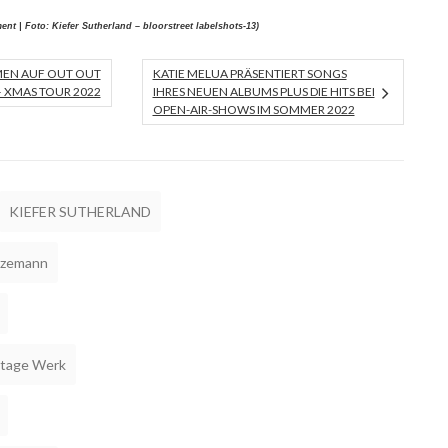
ent | Foto: Kiefer Sutherland – bloorstreet labelshots-13)
EN AUF OUT OUT
KATIE MELUA PRÄSENTIERT SONGS
 XMAS TOUR 2022
IHRES NEUEN ALBUMS PLUS DIE HITS BEI
OPEN-AIR-SHOWS IM SOMMER 2022
KIEFER SUTHERLAND
izemann
stage Werk