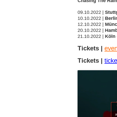
Chasing The Rain
09.10.2022 |
Stutt
10.10.2022 |
Berli
12.10.2022 |
Münc
20.10.2022 |
Hamb
21.10.2022 |
Köln
Tickets |
even
Tickets |
tick
a