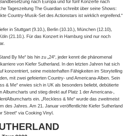
 Bandbesetzung nach Europa und für fünf Konzerte nach
sche Tageszeitung The Guardian schreibt über seine Shows:
te Country-Musik-Set des Actionstars ist wirklich ergreifend.“
efer in Stuttgart (9.10.), Berlin (10.10.), München (12.10),
öln (21.10.). Für das Konzert in Hamburg sind nur noch
ar.
Stand By Me“ bis hin zu „24“, jeder kennt die phänomenal
karriere von Kiefer Sutherland. In den letzten Jahren hat sich
f konzentriert, seine meisterhaften Fähigkeiten im Storytelling
en, mit zwei gefeierten Country- und Americana-Alben. Sein
s & Me“ erwies sich in UK als besonders beliebt, debütierte
len Albumcharts und stieg direkt auf Platz 1 der Americana-,
dentAlbumcharts ein. „Reckless & Me“ wurde das zweitmeist
m des Jahres. Am 21. Januar veröffentlichte Kiefer Sutherland
or Street“ via Cooking Vinyl.
SUTHERLAND