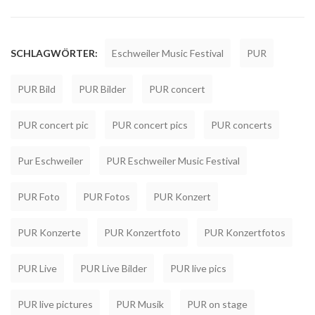
SCHLAGWÖRTER:
Eschweiler Music Festival
PUR
PUR Bild
PUR Bilder
PUR concert
PUR concert pic
PUR concert pics
PUR concerts
Pur Eschweiler
PUR Eschweiler Music Festival
PUR Foto
PUR Fotos
PUR Konzert
PUR Konzerte
PUR Konzertfoto
PUR Konzertfotos
PUR Live
PUR Live Bilder
PUR live pics
PUR live pictures
PUR Musik
PUR on stage