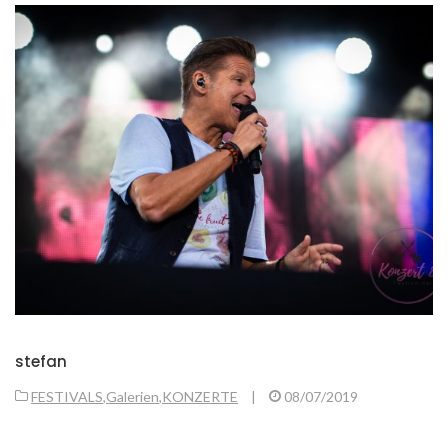
stefan
FESTIVALS
,
Galerien
,
KONZERTE
|
08/07/2019