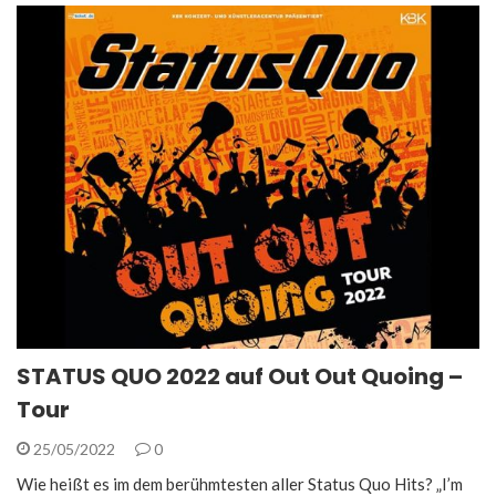
STATUS QUO 2022 auf Out Out Quoing –
Tour
25/05/2022
0
Wie heißt es im dem berühmtesten aller Status Quo Hits? „I’m