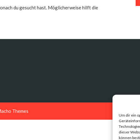
 wonach du gesucht hast. Möglicherweise hilft die
acho Themes
Um dir ein o
Geräteinfor
Technologien
dieser Websi
können best