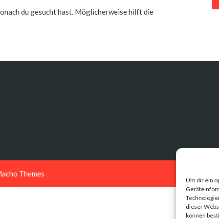
 wonach du gesucht hast. Möglicherweise hilft die
acho Themes
Um dir ein o
Geräteinfor
Technologien
dieser Websi
können best