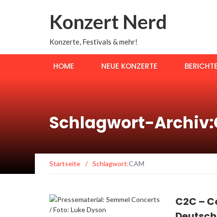
Konzert Nerd
Konzerte, Festivals & mehr!
HOME
NEUE KONZERTE
BERICHT
Schlagwort-Archiv
Startseite
/
Schlagwort:
CAM
C2C – Co
Deutschl