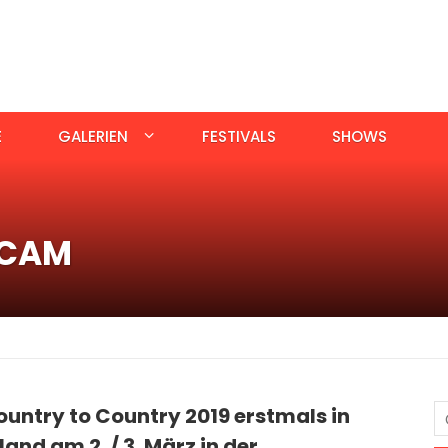
E
GALERIEN
FESTIVALS
SHOWS
:CAM
untry to Country 2019 erstmals in
and am 2. / 3. März in der