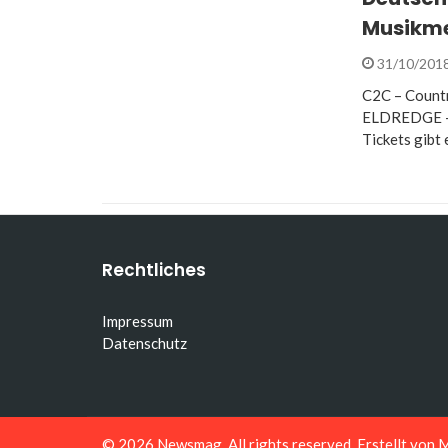
Musikme
31/10/201
C2C – Coun
ELDREDGE –
Tickets gibt 
Rechtliches
Impressum
Datenschutz
© 2026
Newsmag
. All rights reserved. Erstellt von
M