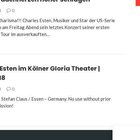
8
0
Charisma!!! Charles Esten, Musiker und Star der US-Serie
b am Freitag Abend sein letztes Konzert seiner ersten
 Tour im ausverkauften…
Esten im Kölner Gloria Theater |
18
8
0
 Stefan Claus / Essen – Germany. No use without prior
ission!