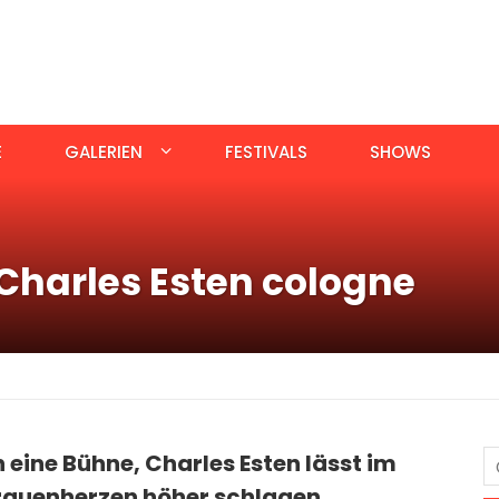
E
GALERIEN
FESTIVALS
SHOWS
Charles Esten cologne
 eine Bühne, Charles Esten lässt im
Frauenherzen höher schlagen