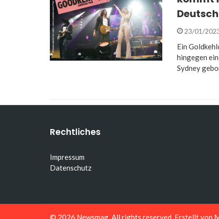
Deutsch
23/01/202
Ein Goldkehl
hingegen einz
Sydney gebor
Rechtliches
Impressum
Datenschutz
© 2026
Newsmag
. All rights reserved. Erstellt von
M