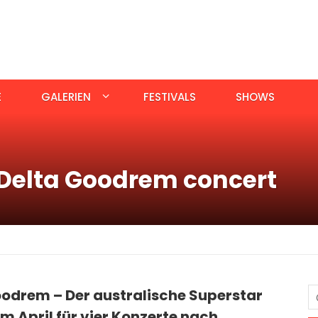
E
GALERIEN
FESTIVALS
SHOWS
Delta Goodrem concert
oodrem – Der australische Superstar
 April für vier Konzerte nach