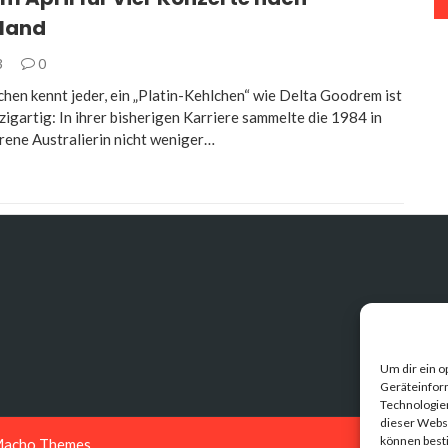
land
3
0
chen kennt jeder, ein „Platin-Kehlchen“ wie Delta Goodrem ist
igartig: In ihrer bisherigen Karriere sammelte die 1984 in
ene Australierin nicht weniger…
Um dir ein o
Geräteinfor
Technologien
dieser Websi
können best
acho Themes