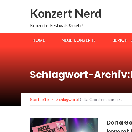
Konzert Nerd
Konzerte, Festivals & mehr!
HOME
NEUE KONZERTE
BERICHT
Schlagwort-Archiv:
Startseite
/
Schlagwort:
Delta Goodrem concert
Delta G
kommt im