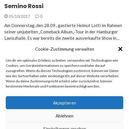
Semino Rossi
05/10/2017
0
Am Donnerstag, den 28.09., gastierte Helmut Lotti im Rahmen
seiner umjubelten „Comeback Album„-Tour in der Hamburger
Laeiszhalle. Es war bereits die zweite ausverkaufte Show in…
Cookie-Zustimmung verwalten
Um dir ein optimales Erlebnis zu bieten, verwenden wir Technologien wie
Cookies, um Geräteinformationen zu speichern und/oder darauf
zuzugreifen. Wenn du diesen Technologien zustimmst, können wir Daten
Rechtliches
wie das Surfverhalten oder eindeutige IDs auf dieser Website verarbeiten.
Wenn du deine Zustimmung nicht erteilst oder zurückziehst, können
bestimmte Merkmale und Funktionen beeinträchtigt werden.
Impressum
Datenschutz
Akzeptieren
Ablehnen
© 2026
Newsmag
. All rights reserved. Erstellt von
Macho
Einstellungen ansehen