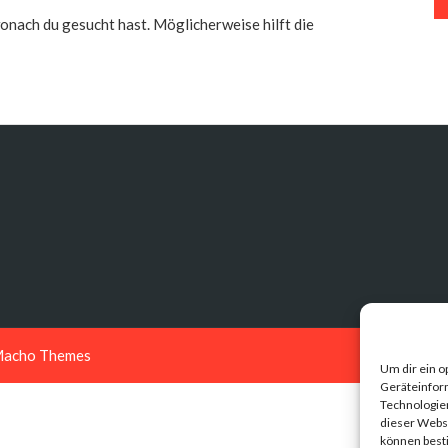
 wonach du gesucht hast. Möglicherweise hilft die
acho Themes
Um dir ein o
Geräteinfor
Technologien
dieser Websi
können best