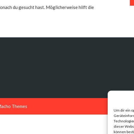
 wonach du gesucht hast. Möglicherweise hilft die
acho Themes
Um dir ein o
Geräteinfor
Technologien
dieser Websi
können best