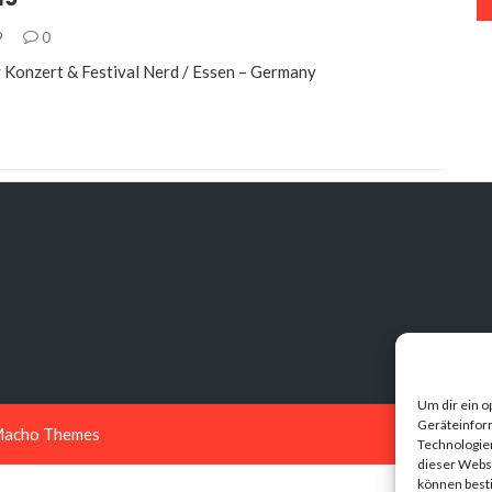
9
0
 Konzert & Festival Nerd / Essen – Germany
Um dir ein o
Geräteinfor
acho Themes
Technologien
dieser Websi
können best