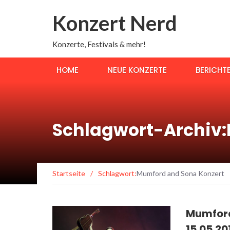
Konzert Nerd
Konzerte, Festivals & mehr!
HOME
NEUE KONZERTE
BERICHT
Schlagwort-Archiv:
Startseite
/
Schlagwort:
Mumford and Sona Konzert
Mumford 
15.05.20