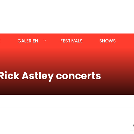
E
GALERIEN
FESTIVALS
SHOWS
ick Astley concerts