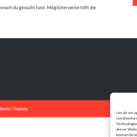
 wonach du gesucht hast. Möglicherweise hilft die
acho Themes
Um dir ein o
Geräteinfor
Technologien
dieser Websi
können best