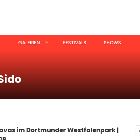
E
GALERIEN
FESTIVALS
SHOWS
Sido
Savas im Dortmunder Westfalenpark |
18