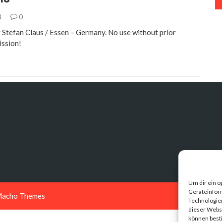
8
0
 Stefan Claus / Essen – Germany. No use without prior
ission!
Um dir ein o
Geräteinfor
acho Themes
Technologien
dieser Websi
können best