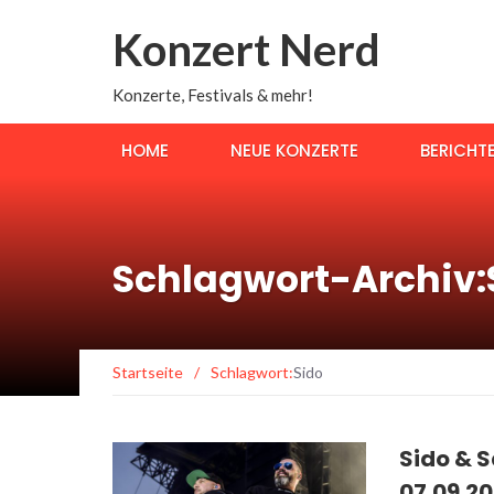
Konzert Nerd
Konzerte, Festivals & mehr!
HOME
NEUE KONZERTE
BERICHT
Schlagwort-Archiv:
Startseite
/
Schlagwort:
Sido
Sido & 
07.09.20