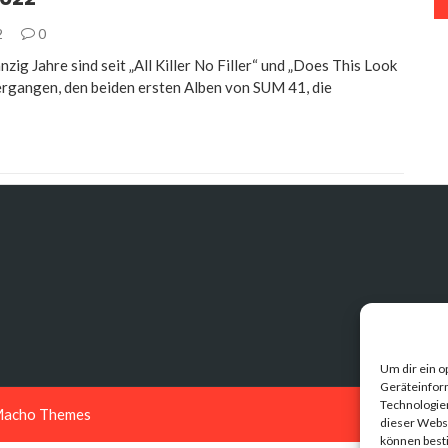
2
0
zig Jahre sind seit „All Killer No Filler“ und „Does This Look
ergangen, den beiden ersten Alben von SUM 41, die
Um dir ein o
Geräteinfor
Technologien
acho Themes
dieser Websi
können best