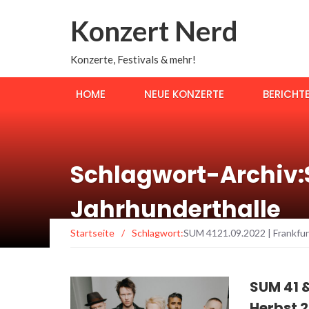
Konzert Nerd
Konzerte, Festivals & mehr!
HOME
NEUE KONZERTE
BERICHT
Schlagwort-Archiv:S
Jahrhunderthalle
Startseite
/
Schlagwort:
SUM 4121.09.2022 | Frankfur
SUM 41 
Herbst 