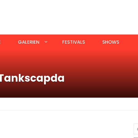
E
GALERIEN
FESTIVALS
SHOWS
:Tankscapda