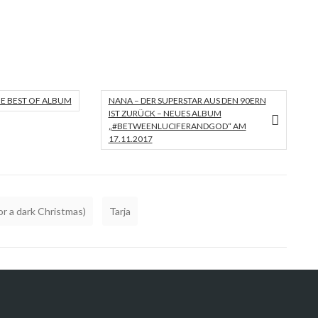
UE BEST OF ALBUM
NANA – DER SUPERSTAR AUS DEN 90ERN
IST ZURÜCK – NEUES ALBUM
„#BETWEENLUCIFERANDGOD“ AM
17.11.2017
or a dark Christmas)
Tarja