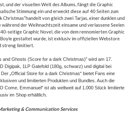
st, und der visuellen Welt des Albums, fängt die Graphic
kalische Stimmung ein und erweckt diese auf 40 Seiten zum
rk Christmas“handelt von gleich zwei Tarjas, einer dunklen und
die während der Weihnachtszeit einsame und verlassene Seelen
40-seitige Graphic Novel, die von dem rennomierten Graphic
oyle gestaltet wurde, ist exklusiv im offiziellen Webstore
 streng limitiert.
s and Ghosts (Score for a dark Christmas)” wird am 17.
Digipak, 1LP Gatefold (180g, schwarz) und digital bei
er „Official Store for a dark Christmas“ bietet Fans eine
klusiven und limitierten Produkten und Bundles. Auch die
O Come, Emmanuel“ ist als weltweit auf 1.000 Stück limitierte
usiv im Shop erhältlich.
Marketing & Communication Services