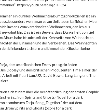
mmanuel“: https://youtu.be/spJlqZIHK24
hsommer ein dunkles Weihnachtsalbum zu produzieren ist ein
ozess, besonders wenn man es am tiefblauen karibischen Meer
 sich immens vom verschneiten Weihnachten, den ich aus
 gewohnt bin. Das ist ein Beweis, dass Dunkelheit von tief
em Album habe ich mich mit der Kehrseite von Weihnachten
nachten der Einsamen und der Verlorenen. Das Weihnachten
in den blinkenden Lichtern und bimmelnden Glocken keine
arja, dem amerikanischen Emmy preisgekrönten
Jim Dooley und dem britischen Produzenten Tim Palmer, der
e Arbeit mit Pearl Jam, U2, David Bowie, Lang Lang und The
ziert.
uen sich zudem über die Veröffentlichung der ersten Graphic
nstlerin, „from Spirits and Ghosts (Novel for a dark
t von brandneuen Tarja-Song „Together”, der auf dem
 „from Spirits and Ghosts (Score for a dark