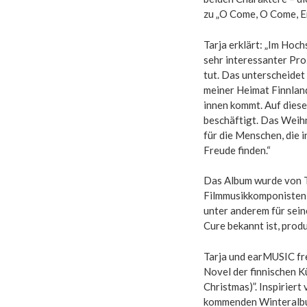
zu „O Come, O Come, E
Tarja erklärt: „Im Hoc
sehr interessanter Pr
tut. Das unterscheidet
meiner Heimat Finnland
innen kommt. Auf dies
beschäftigt. Das Weih
für die Menschen, die 
Freude finden.“
Das Album wurde von T
Filmmusikkomponisten 
unter anderem für sein
Cure bekannt ist, produ
Tarja und earMUSIC fre
Novel der finnischen Kü
Christmas)”. Inspirier
kommenden Winteralbum