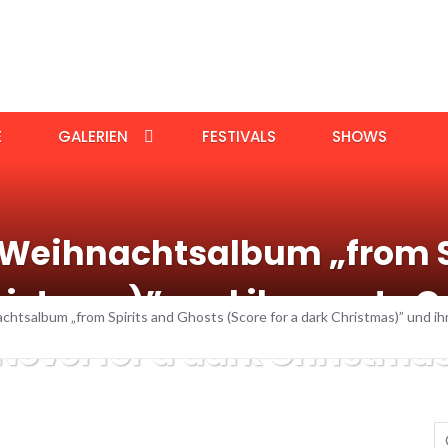
E
GALERIEN
FESTIVALS
SHOWS
t Weihnachtsalbum „from S
hristmas)” und ihre erste 
achtsalbum „from Spirits and Ghosts (Score for a dark Christmas)” und ih
Novel for a dark Christmas)