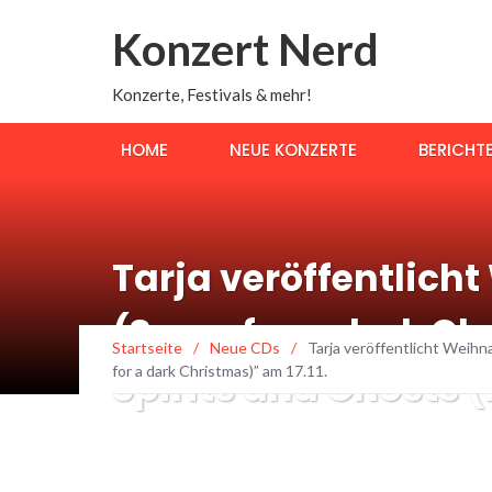
Konzert Nerd
Konzerte, Festivals & mehr!
HOME
NEUE KONZERTE
BERICHT
Tarja veröffentlich
(Score for a dark C
Startseite
/
Neue CDs
/
Tarja veröffentlicht Weihn
for a dark Christmas)” am 17.11.
Spirits and Ghosts (