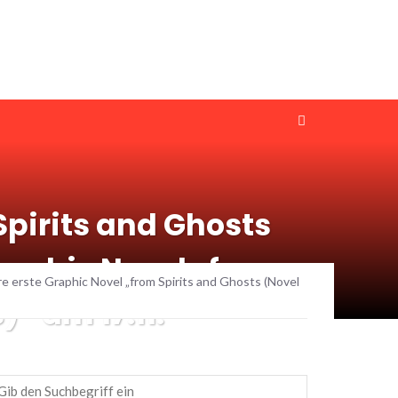
pirits and Ghosts
Graphic Novel „from
re erste Graphic Novel „from Spirits and Ghosts (Novel
” am 17.11.