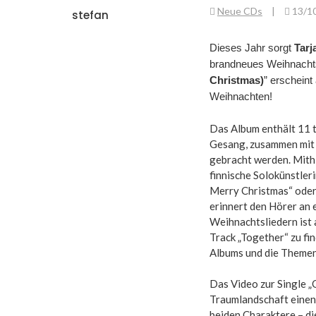
Neue CDs
|
13/1
stefan
Dieses Jahr sorgt
Tarj
brandneues Weihnacht
Christmas)
” erschein
Weihnachten!
Das Album enthält 11 t
Gesang, zusammen mit d
gebracht werden. Mithi
finnische Solokünstler
Merry Christmas“ oder 
erinnert den Hörer an 
Weihnachtsliedern ist 
Track „Together“ zu fin
Albums und die Themen
Das Video zur Single „
Traumlandschaft einen 
beiden Charaktere – die