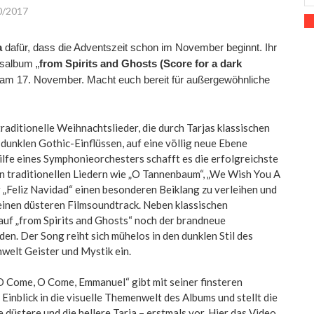
0/2017
a
dafür, dass die Adventszeit schon im November beginnt. Ihr
salbum „
from Spirits and Ghosts (Score for a dark
t am 17. November. Macht euch bereit für außergewöhnliche
raditionelle Weihnachtslieder, die durch Tarjas klassischen
unklen Gothic-Einflüssen, auf eine völlig neue Ebene
lfe eines Symphonieorchesters schafft es die erfolgreichste
in traditionellen Liedern wie „O Tannenbaum“, „We Wish You A
„Feliz Navidad“ einen besonderen Beiklang zu verleihen und
einen düsteren Filmsoundtrack. Neben klassischen
auf „from Spirits and Ghosts“ noch der brandneue
den. Der Song reiht sich mühelos in den dunklen Stil des
welt Geister und Mystik ein.
O Come, O Come, Emmanuel“ gibt mit seiner finsteren
Einblick in die visuelle Themenwelt des Albums und stellt die
 düstere und die hellere Tarja – erstmals vor. Hier das Video