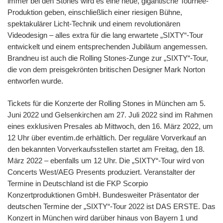
immer bei den Stones wird es eine neue, gigantische Tournee-
Produktion geben, einschließlich einer riesigen Bühne,
spektakulärer Licht-Technik und einem revolutionären
Videodesign – alles extra für die lang erwartete „SIXTY“-Tour
entwickelt und einem entsprechenden Jubiläum angemessen.
Brandneu ist auch die Rolling Stones-Zunge zur „SIXTY“-Tour,
die von dem preisgekrönten britischen Designer Mark Norton
entworfen wurde.
Tickets für die Konzerte der Rolling Stones in München am 5.
Juni 2022 und Gelsenkirchen am 27. Juli 2022 sind im Rahmen
eines exklusiven Presales ab Mittwoch, den 16. März 2022, um
12 Uhr über eventim.de erhältlich. Der reguläre Vorverkauf an
den bekannten Vorverkaufsstellen startet am Freitag, den 18.
März 2022 – ebenfalls um 12 Uhr. Die „SIXTY“-Tour wird von
Concerts West/AEG Presents produziert. Veranstalter der
Termine in Deutschland ist die FKP Scorpio
Konzertproduktionen GmbH. Bundesweiter Präsentator der
deutschen Termine der „SIXTY“-Tour 2022 ist DAS ERSTE. Das
Konzert in München wird darüber hinaus von Bayern 1 und