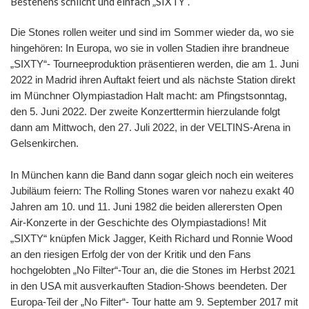
Bestehens schlicht und einfach „SIXTY“.
Die Stones rollen weiter und sind im Sommer wieder da, wo sie
hingehören: In Europa, wo sie in vollen Stadien ihre brandneue
„SIXTY“- Tourneeproduktion präsentieren werden, die am 1. Juni
2022 in Madrid ihren Auftakt feiert und als nächste Station direkt
im Münchner Olympiastadion Halt macht: am Pfingstsonntag,
den 5. Juni 2022. Der zweite Konzerttermin hierzulande folgt
dann am Mittwoch, den 27. Juli 2022, in der VELTINS-Arena in
Gelsenkirchen.
In München kann die Band dann sogar gleich noch ein weiteres
Jubiläum feiern: The Rolling Stones waren vor nahezu exakt 40
Jahren am 10. und 11. Juni 1982 die beiden allerersten Open
Air-Konzerte in der Geschichte des Olympiastadions! Mit
„SIXTY“ knüpfen Mick Jagger, Keith Richard und Ronnie Wood
an den riesigen Erfolg der von der Kritik und den Fans
hochgelobten „No Filter“-Tour an, die die Stones im Herbst 2021
in den USA mit ausverkauften Stadion-Shows beendeten. Der
Europa-Teil der „No Filter“- Tour hatte am 9. September 2017 mit