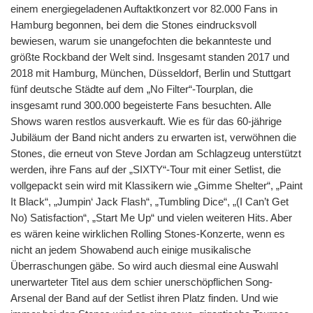
einem energiegeladenen Auftaktkonzert vor 82.000 Fans in
Hamburg begonnen, bei dem die Stones eindrucksvoll
bewiesen, warum sie unangefochten die bekannteste und
größte Rockband der Welt sind. Insgesamt standen 2017 und
2018 mit Hamburg, München, Düsseldorf, Berlin und Stuttgart
fünf deutsche Städte auf dem „No Filter“-Tourplan, die
insgesamt rund 300.000 begeisterte Fans besuchten. Alle
Shows waren restlos ausverkauft. Wie es für das 60-jährige
Jubiläum der Band nicht anders zu erwarten ist, verwöhnen die
Stones, die erneut von Steve Jordan am Schlagzeug unterstützt
werden, ihre Fans auf der „SIXTY“-Tour mit einer Setlist, die
vollgepackt sein wird mit Klassikern wie „Gimme Shelter“, „Paint
It Black“, „Jumpin‘ Jack Flash“, „Tumbling Dice“, „(I Can’t Get
No) Satisfaction“, „Start Me Up“ und vielen weiteren Hits. Aber
es wären keine wirklichen Rolling Stones-Konzerte, wenn es
nicht an jedem Showabend auch einige musikalische
Überraschungen gäbe. So wird auch diesmal eine Auswahl
unerwarteter Titel aus dem schier unerschöpflichen Song-
Arsenal der Band auf der Setlist ihren Platz finden. Und wie