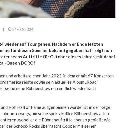
|
24/03/2024
24 wieder auf Tour gehen. Nachdem er Ende letzten
ermine für diesen Sommer bekanntgegeben hat, folgt nun
rer sechs Auftritte für Oktober dieses Jahres, mit dabei
etal-Queen DORO!
en und arbeitsreichen Jahr 2023, in dem er mit 67 Konzerten
ordamerika reiste sowie sein aktuelles Album „Road“
t er seine neue Bühnenshow nun endlich wieder nach
k and Roll Hall of Fame aufgenommen wurde, ist in der Regel
m Jahr unterwegs, um seine spektakuläre Bühnenshow alten
entieren, wobei er die Bühnenauftritte ebenso genießt wie
nder des Schock-Rocks überrascht Cooper mit seiner