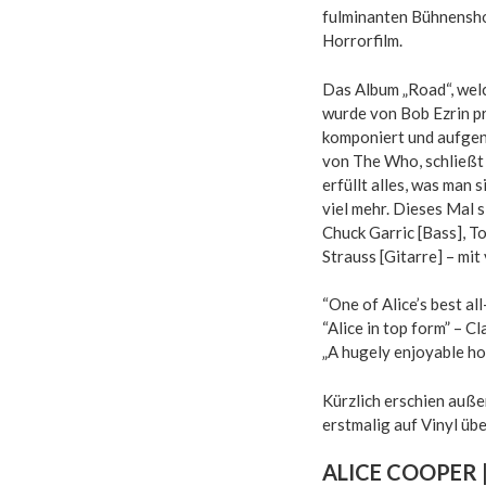
fulminanten Bühnensho
Horrorfilm.
Das Album „Road“, wel
wurde von Bob Ezrin pr
komponiert und aufgen
von The Who, schließt 
erfüllt alles, was man
viel mehr. Dieses Mal 
Chuck Garric [Bass], T
Strauss [Gitarre] – mit
“One of Alice’s best al
“Alice in top form” – 
„A hugely enjoyable ho
Kürzlich erschien auß
erstmalig auf Vinyl üb
ALICE COOPER 