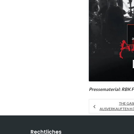
a
Pressematerial: RBK F
THE GAS
AUSVERKAUFTEN KÖ
Rechtliches