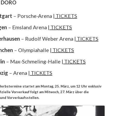
: DORO
tgart
– Porsche-Arena
| TICKETS
gen
– Emsland Arena
| TICKETS
rhausen
– Rudolf Weber Arena
| TICKETS
nchen
– Olympiahalle
| TICKETS
lin
– Max-Schmeling-Halle
| TICKETS
pzig
– Arena
| TICKETS
Herbstermine startet am Montag, 25. März, um 12 Uhr exklusiv
fizielle Vorverkauf folgt am Mitwoch, 27. März über die
und Vorverkaufsstellen.