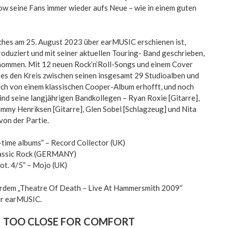
w seine Fans immer wieder aufs Neue – wie in einem guten
ches am 25. August 2023 über earMUSIC erschienen ist,
oduziert und mit seiner aktuellen Touring- Band geschrieben,
ommen. Mit 12 neuen Rock’n’Roll-Songs und einem Cover
es den Kreis zwischen seinen insgesamt 29 Studioalben und
 sich von einem klassischen Cooper-Album erhofft, und noch
sind seine langjährigen Bandkollegen – Ryan Roxie [Gitarre],
ommy Henriksen [Gitarre], Glen Sobel [Schlagzeug] und Nita
 von der Partie.
l-time albums” – Record Collector (UK)
Classic Rock (GERMANY)
ot. 4/5” – Mojo (UK)
erdem „Theatre Of Death – Live At Hammersmith 2009“
er earMUSIC.
| TOO CLOSE FOR COMFORT