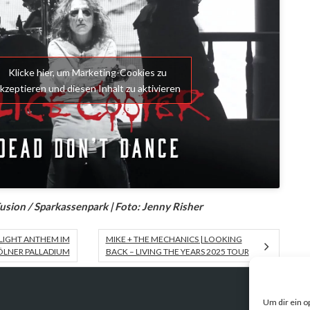
Klicke hier, um Marketing-Cookies zu
kzeptieren und diesen Inhalt zu aktivieren
usion / Sparkassenpark | Foto: Jenny Risher
LIGHT ANTHEM IM
MIKE + THE MECHANICS | LOOKING
LNER PALLADIUM
BACK – LIVING THE YEARS 2025 TOUR
Um dir ein o