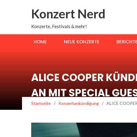
Konzert Nerd
Konzerte, Festivals & mehr!
HOME
NEUE KONZERTE
BERICHT
ALICE COOPER KÜND
AN MIT SPECIAL GUE
Startseite
/
Konzertankündigung
/
ALICE COOPER