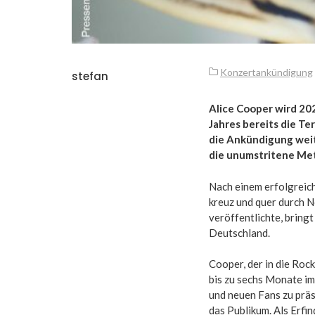
Konzertankündigung
stefan
Alice Cooper wird 20
Jahres bereits die T
die Ankündigung weite
die unumstritene M
Nach einem erfolgreich
kreuz und quer durch N
veröffentlichte, bring
Deutschland.
Cooper, der in die Roc
bis zu sechs Monate i
und neuen Fans zu präs
das Publikum. Als Erfi