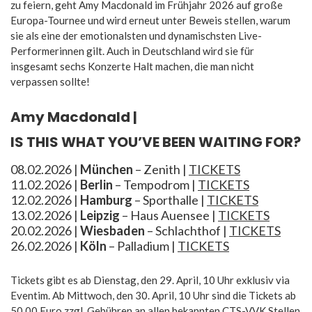
zu feiern, geht Amy Macdonald im Frühjahr 2026 auf große
Europa-Tournee und wird erneut unter Beweis stellen, warum
sie als eine der emotionalsten und dynamischsten Live-
Performerinnen gilt. Auch in Deutschland wird sie für
insgesamt sechs Konzerte Halt machen, die man nicht
verpassen sollte!
Amy Macdonald |
IS THIS WHAT YOU’VE BEEN WAITING FOR?
08.02.2026 |
München
– Zenith |
TICKETS
11.02.2026 |
Berlin
– Tempodrom |
TICKETS
12.02.2026 |
Hamburg
– Sporthalle |
TICKETS
13.02.2026 |
Leipzig
– Haus Auensee |
TICKETS
20.02.2026 |
Wiesbaden
– Schlachthof |
TICKETS
26.02.2026 |
Köln
– Palladium |
TICKETS
Tickets gibt es ab Dienstag, den 29. April, 10 Uhr exklusiv via
Eventim. Ab Mittwoch, den 30. April, 10 Uhr sind die Tickets ab
50,00 Euro zzgl. Gebühren an allen bekannten CTS-VVK Stellen