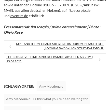
sowie unter der Hotline 01806 – 570070 (0,20 €/Anruf inkl.
MwSt. aus allen deutschen Netzen), auf
fkpscorpio.de
und
eventim.de
erhältlich.
Pressematerial: fkp scorpio / prime entertainment | Photo:
Olivia Rose
MIKE AND THE MECHANICS BEGEISTERN DORTMUND AUF IHRER
„LOOKING BACK – LIVING THE YEARS“-TOUR
THE CORRS LIVE BEIM HAMBURGER STADTPARK OPEN AIR 2025 |
25.06.2025
SCHLAGWÖRTER:
Amy Macdonald
Amy Macdonald - Is this what you´re been waiting for