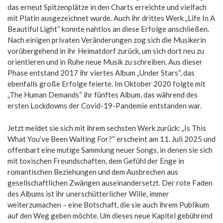
das erneut Spitzenplätze in den Charts erreichte und vielfach
mit Platin ausgezeichnet wurde. Auch ihr drittes Werk „Life In A
Beautiful Light“ konnte nahtlos an diese Erfolge anschließen.
Nach einigen privaten Veränderungen zog sich die Musikerin
vorübergehend in ihr Heimatdorf zurück, um sich dort neu zu
orientieren und in Ruhe neue Musik zu schreiben. Aus dieser
Phase entstand 2017 ihr viertes Album „Under Stars“, das
ebenfalls große Erfolge feierte. Im Oktober 2020 folgte mit
„The Human Demands“ ihr fünftes Album, das während des
ersten Lockdowns der Covid-19-Pandemie entstanden war.
Jetzt meldet sie sich mit ihrem sechsten Werk zurück: „Is This
What You’ve Been Waiting For?“ erscheint am 11. Juli 2025 und
offenbart eine mutige Sammlung neuer Songs, in denen sie sich
mit toxischen Freundschaften, dem Gefühl der Enge in
romantischen Beziehungen und dem Ausbrechen aus
gesellschaftlichen Zwängen auseinandersetzt. Der rote Faden
des Albums ist ihr unerschütterlicher Wille, immer
weiterzumachen – eine Botschaft, die sie auch ihrem Publikum
auf den Weg geben möchte. Um dieses neue Kapitel gebührend