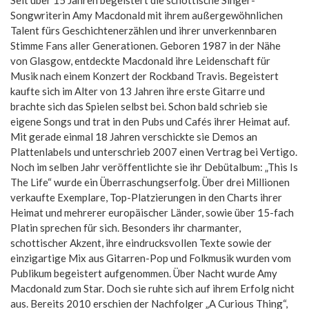
Seit über 15 Jahren begeistert die schottische Singer-
Songwriterin Amy Macdonald mit ihrem außergewöhnlichen
Talent fürs Geschichtenerzählen und ihrer unverkennbaren
Stimme Fans aller Generationen. Geboren 1987 in der Nähe
von Glasgow, entdeckte Macdonald ihre Leidenschaft für
Musik nach einem Konzert der Rockband Travis. Begeistert
kaufte sich im Alter von 13 Jahren ihre erste Gitarre und
brachte sich das Spielen selbst bei. Schon bald schrieb sie
eigene Songs und trat in den Pubs und Cafés ihrer Heimat auf.
Mit gerade einmal 18 Jahren verschickte sie Demos an
Plattenlabels und unterschrieb 2007 einen Vertrag bei Vertigo.
Noch im selben Jahr veröffentlichte sie ihr Debütalbum: „This Is
The Life“ wurde ein Überraschungserfolg. Über drei Millionen
verkaufte Exemplare, Top-Platzierungen in den Charts ihrer
Heimat und mehrerer europäischer Länder, sowie über 15-fach
Platin sprechen für sich. Besonders ihr charmanter,
schottischer Akzent, ihre eindrucksvollen Texte sowie der
einzigartige Mix aus Gitarren-Pop und Folkmusik wurden vom
Publikum begeistert aufgenommen. Über Nacht wurde Amy
Macdonald zum Star. Doch sie ruhte sich auf ihrem Erfolg nicht
aus. Bereits 2010 erschien der Nachfolger „A Curious Thing“,