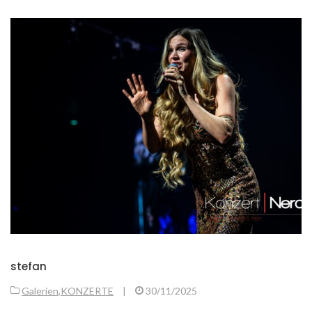
stefan
Galerien
,
KONZERTE
|
30/11/2025