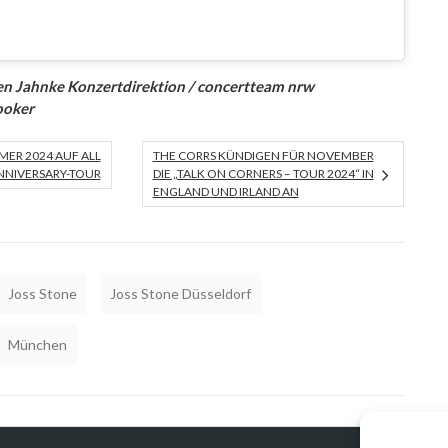
en Jahnke Konzertdirektion / concertteam nrw
ooker
MER 2024 AUF ALL
THE CORRS KÜNDIGEN FÜR NOVEMBER
ANNIVERSARY-TOUR
DIE „TALK ON CORNERS – TOUR 2024“ IN
ENGLAND UND IRLAND AN
Joss Stone
Joss Stone Düsseldorf
München