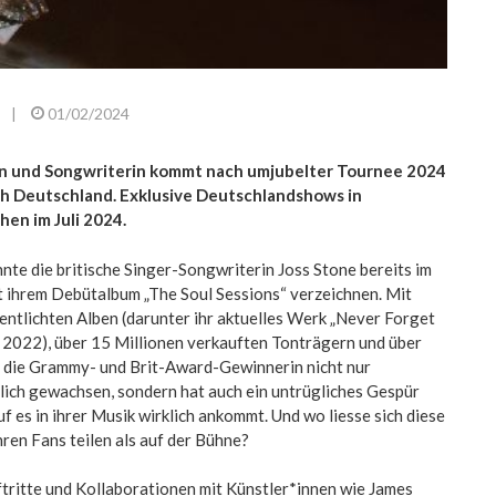
|
01/02/2024
in und Songwriterin kommt nach umjubelter Tournee 2024
ach Deutschland. Exklusive Deutschlandshows in
en im Juli 2024.
nnte die britische Singer-Songwriterin Joss Stone bereits im
t ihrem Debütalbum „The Soul Sessions“ verzeichnen. Mit
entlichten Alben (darunter ihr aktuelles Werk „Never Forget
 2022), über 15 Millionen verkauften Tonträgern und über
st die Grammy- und Brit-Award-Gewinnerin nicht nur
rlich gewachsen, sondern hat auch ein untrügliches Gespür
f es in ihrer Musik wirklich ankommt. Und wo liesse sich diese
hren Fans teilen als auf der Bühne?
ritte und Kollaborationen mit Künstler*innen wie James