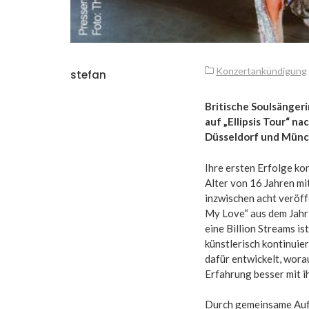
Konzertankündigung
stefan
Britische Soulsänger
auf „Ellipsis Tour“ n
Düsseldorf und Münch
Ihre ersten Erfolge ko
Alter von 16 Jahren mi
inzwischen acht veröff
My Love“ aus dem Jahr
eine Billion Streams i
künstlerisch kontinuie
dafür entwickelt, worau
Erfahrung besser mit i
Durch gemeinsame Auft