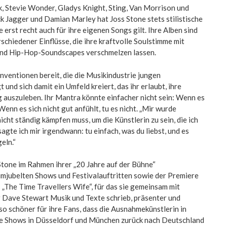
, Stevie Wonder, Gladys Knight, Sting, Van Morrison und
k Jagger und Damian Marley hat Joss Stone stets stilistische
 erst recht auch für ihre eigenen Songs gilt. Ihre Alben sind
schiedener Einflüsse, die ihre kraftvolle Soulstimme mit
nd Hip-Hop-Soundscapes verschmelzen lassen.
onventionen bereit, die die Musikindustrie jungen
 und sich damit ein Umfeld kreiert, das ihr erlaubt, ihre
 auszuleben. Ihr Mantra könnte einfacher nicht sein: Wenn es
 Wenn es sich nicht gut anfühlt, tu es nicht. „Mir wurde
 nicht ständig kämpfen muss, um die Künstlerin zu sein, die ich
agte ich mir irgendwann: tu einfach, was du liebst, und es
eln.“
Stone im Rahmen ihrer „20 Jahre auf der Bühne“
umjubelten Shows und Festivalauftritten sowie der Premiere
„The Time Travellers Wife“, für das sie gemeinsam mit
 Dave Stewart Musik und Texte schrieb, präsenter und
mso schöner für ihre Fans, dass die Ausnahmekünstlerin in
ve Shows in Düsseldorf und München zurück nach Deutschland