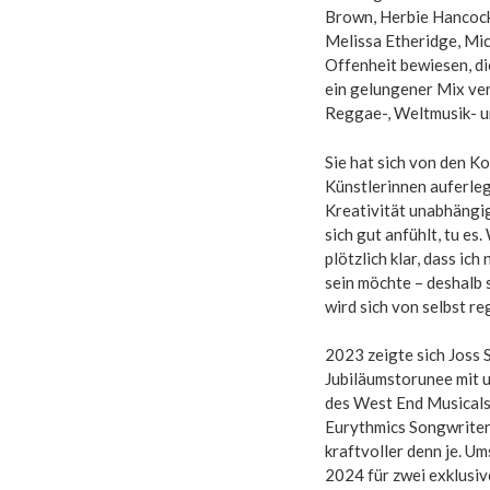
Brown, Herbie Hancock
Melissa Etheridge, Mic
Offenheit bewiesen, die
ein gelungener Mix ver
Reggae-, Weltmusik- u
Sie hat sich von den K
Künstlerinnen auferlegt
Kreativität unabhängig
sich gut anfühlt, tu es.
plötzlich klar, dass ich
sein möchte – deshalb s
wird sich von selbst reg
2023 zeigte sich Joss 
Jubiläumstorunee mit 
des West End Musicals 
Eurythmics Songwriter
kraftvoller denn je. U
2024 für zwei exklusi