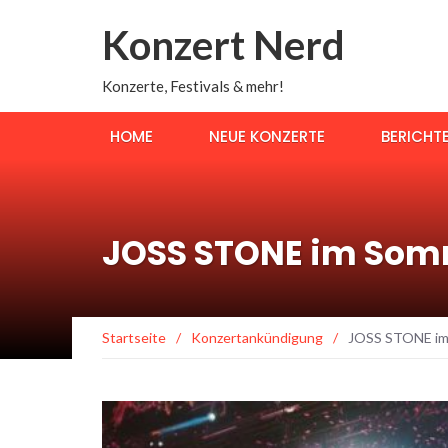
Konzert Nerd
Konzerte, Festivals & mehr!
HOME
NEUE KONZERTE
BERICHT
JOSS STONE im Somme
Startseite
/
Konzertankündigung
/
JOSS STONE im S