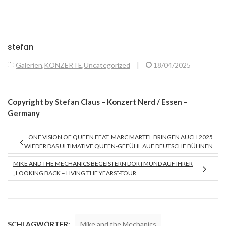
stefan
Galerien
,
KONZERTE
,
Uncategorized
|
18/04/2025
Copyright by Stefan Claus – Konzert Nerd / Essen –
Germany
ONE VISION OF QUEEN FEAT. MARC MARTEL BRINGEN AUCH 2025
WIEDER DAS ULTIMATIVE QUEEN-GEFÜHL AUF DEUTSCHE BÜHNEN
MIKE AND THE MECHANICS BEGEISTERN DORTMUND AUF IHRER
„LOOKING BACK – LIVING THE YEARS“-TOUR
SCHLAGWÖRTER:
Mike and the Mechanics