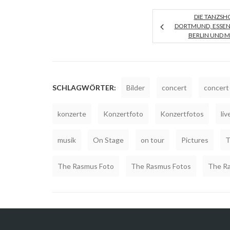
DIE TANZSHO
DORTMUND, ESSEN
BERLIN UND 
SCHLAGWÖRTER:
Bilder
concert
concert 
konzerte
Konzertfoto
Konzertfotos
liv
musik
On Stage
on tour
Pictures
T
The Rasmus Foto
The Rasmus Fotos
The Ra