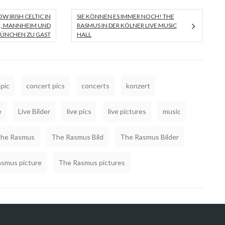
W IRISH CELTIC IN
SIE KÖNNEN ES IMMER NOCH! THE
, MANNHEIM UND
RASMUS IN DER KÖLNER LIVE MUSIC
MÜNCHEN ZU GAST
HALL
pic
concert pics
concerts
konzert
e
Live Bilder
live pics
live pictures
music
he Rasmus
The Rasmus Bild
The Rasmus Bilder
smus picture
The Rasmus pictures