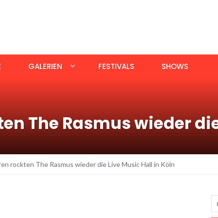
E
GALERIEN
FESTIVALS
SHOWS
ten The Rasmus wieder die 
en rockten The Rasmus wieder die Live Music Hall in Köln