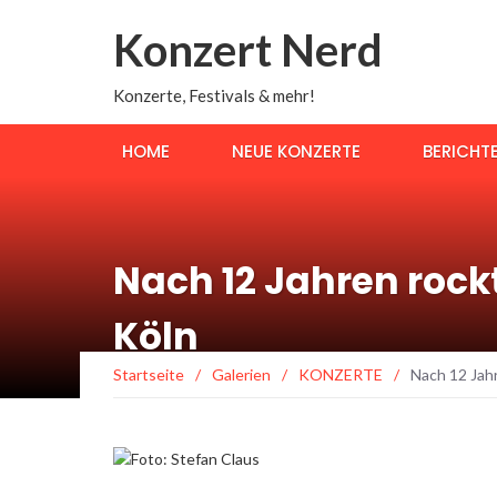
Konzert Nerd
Konzerte, Festivals & mehr!
HOME
NEUE KONZERTE
BERICHT
Nach 12 Jahren rock
Köln
Startseite
/
Galerien
/
KONZERTE
/
Nach 12 Jahr