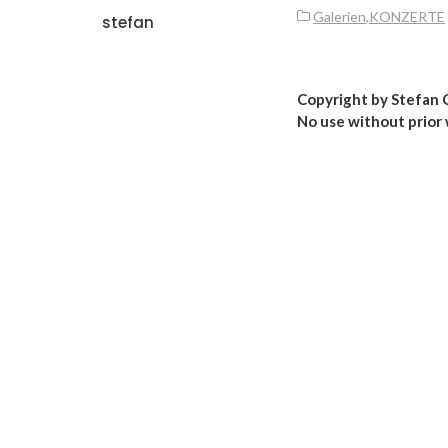
Galerien
,
KONZERTE
stefan
Copyright by Stefan C
No use without prior 