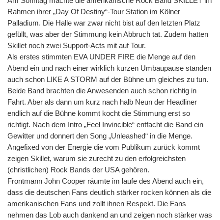
Am Sonntag machte die amerikanische Rock Band SKILLET im
Rahmen ihrer „Day Of Destiny“-Tour Station im Kölner
Palladium. Die Halle war zwar nicht bist auf den letzten Platz
gefüllt, was aber der Stimmung kein Abbruch tat. Zudem hatten
Skillet noch zwei Support-Acts mit auf Tour.
Als erstes stimmten EVA UNDER FIRE die Menge auf den
Abend ein und nach einer wirklich kurzen Umbaupause standen
auch schon LIKE A STORM auf der Bühne um gleiches zu tun.
Beide Band brachten die Anwesenden auch schon richtig in
Fahrt. Aber als dann um kurz nach halb Neun der Headliner
endlich auf die Bühne kommt kocht die Stimmung erst so
richtigt. Nach dem Intro „Feel Invincible“ entfacht die Band ein
Gewitter und donnert den Song „Unleashed“ in die Menge.
Angefixed von der Energie die vom Publikum zurück kommt
zeigen Skillet, warum sie zurecht zu den erfolgreichsten
(christlichen) Rock Bands der USA gehören.
Frontmann John Cooper räumte im laufe des Abend auch ein,
dass die deutschen Fans deutlich stärker rocken können als die
amerikanischen Fans und zollt ihnen Respekt. Die Fans
nehmen das Lob auch dankend an und zeigen noch stärker was