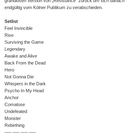
grandiosen Version von „Resistance“ zurück um sich danach
endgültig vom Kölner Publikum zu verabschieden.
Setlist
Feel Invincible
Rise
Surviving the Game
Legendary
Awake and Alive
Back From the Dead
Hero
Not Gonna Die
Whispers in the Dark
Psycho In My Head
Anchor
Comatose
Undefeated
Monster
Rebirthing
—– —– —– —–