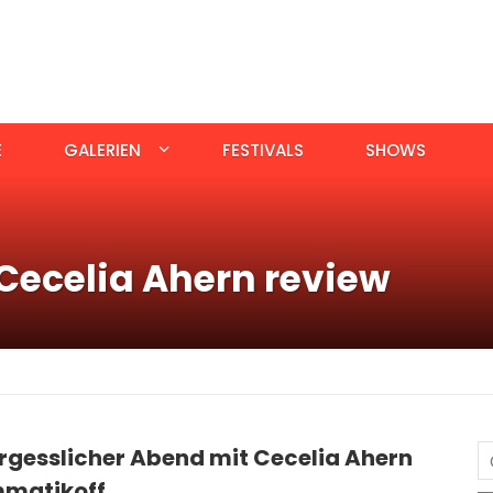
E
GALERIEN
FESTIVALS
SHOWS
Cecelia Ahern review
rgesslicher Abend mit Cecelia Ahern
matikoff