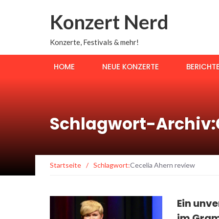
Konzert Nerd
Konzerte, Festivals & mehr!
HOME
NEUE KONZERTE
BERICHT
Schlagwort-Archiv:
Startseite
/
Schlagwort:
Cecelia Ahern review
Ein unve
im Gram