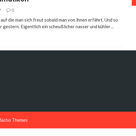
7
0
 auf die man sich freut sobald man von ihnen erfährt. Und so
r gestern. Eigentlich ein scheußlicher nasser und kühler…
acho Themes